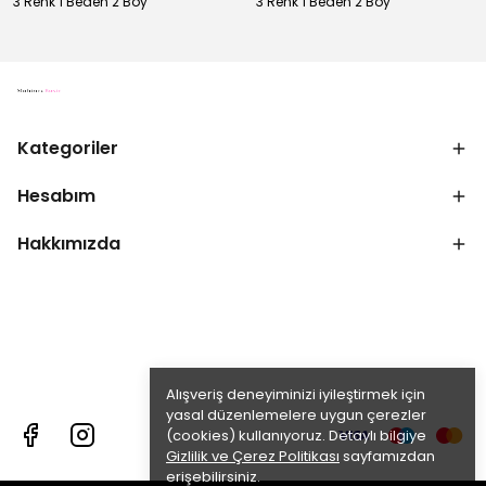
3 Renk 1 Beden 2 Boy
3 Renk 1 Beden 2 Boy
Kategoriler
Hesabım
Hakkımızda
Alışveriş deneyiminizi iyileştirmek için
yasal düzenlemelere uygun çerezler
(cookies) kullanıyoruz. Detaylı bilgiye
Gizlilik ve Çerez Politikası
sayfamızdan
erişebilirsiniz.