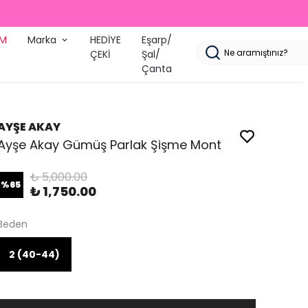
İM
Marka
HEDİYE
Eşarp/
ÇEKİ
Şal/
Çanta
AYŞE AKAY
Ayşe Akay Gümüş Parlak Şişme Mont
₺ 5,000.00
%
65
₺ 1,750.00
Beden
2 (40-44)