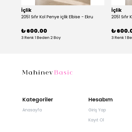
İçlik
İçlik
AYŞE AKAY 1014 UZUN KOLLU PENYE - Vizon
2051 Sıfır Kol Penye içlik Elbise - Ekru
2051 Sıfır 
₺ 600.00
₺ 600.
3 Renk 1 Beden 2 Boy
3 Renk 1 B
Kategoriler
Hesabım
Anasayfa
Giriş Yap
Kayıt Ol