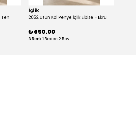
İçlik
İçlik
- Ten
2052 Uzun Kol Penye İçlik Elbise - Ekru
2052 Uz
₺ 650.00
₺ 65
3 Renk 1 Beden 2 Boy
3 Renk 