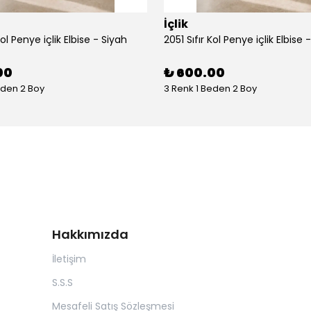
İçlik
Kol Penye içlik Elbise - Siyah
2051 Sıfır Kol Penye içlik Elbise 
00
₺ 600.00
eden 2 Boy
3 Renk 1 Beden 2 Boy
Hakkımızda
İletişim
S.S.S
Mesafeli Satış Sözleşmesi