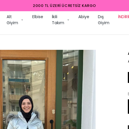
2000 TL ÜZERI ÜCRETSIZ KARGO
Alt
Elbise
İkili
Abiye
Dış
İNDİR
Giyim
Takım
Giyim