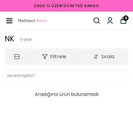
2000 TL ÜZERI ÜCRETSIZ KARGO
0
NK
0
ürün
Filtrele
Sırala
Aradığınız ürün bulunamadı