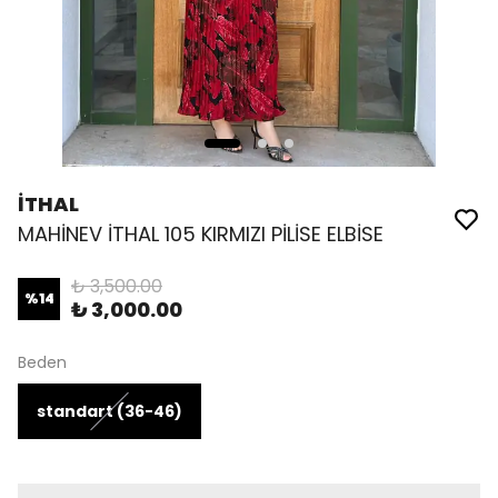
İTHAL
MAHİNEV İTHAL 105 KIRMIZI PİLİSE ELBİSE
₺ 3,500.00
%
14
₺ 3,000.00
Beden
standart (36-46)