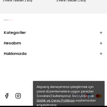
3 Renk 1 Beden 2 Boy
3 Renk 1 Beden 2 Boy
Kategoriler
Hesabım
Hakkımızda
Alışveriş deneyiminizi iyileştirmek için
yasal düzenlemelere uygun çerezler
(cookies) kullanıyoruz. Detaylı bilgiye
Gizlilik ve Çerez Politikası
sayfamızdan
erişebilirsiniz.