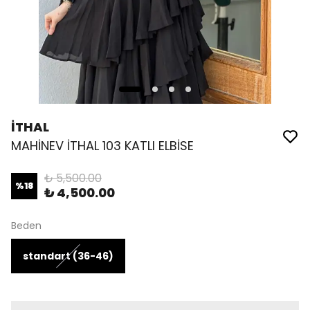
İTHAL
MAHİNEV İTHAL 103 KATLI ELBİSE
₺ 5,500.00
%
18
₺ 4,500.00
Beden
standart (36-46)