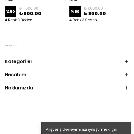
₺ 1,600.00
₺ 1,600.00
%
50
%
50
₺ 800.00
₺ 800.00
4 Renk 3 Beden
4 Renk 3 Beden
Kategoriler
Hesabım
Hakkımızda
Alışveriş deneyiminizi iyileştirmek için