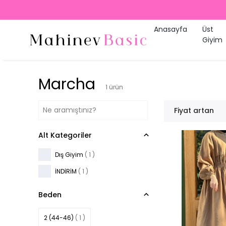
Anasayfa
Üst
Giyim
Marcha
1
ürün
Fiyat artan
Alt Kategoriler
Dış Giyim
(
1
)
İNDİRİM
(
1
)
Beden
2 (44-46)
( 1 )