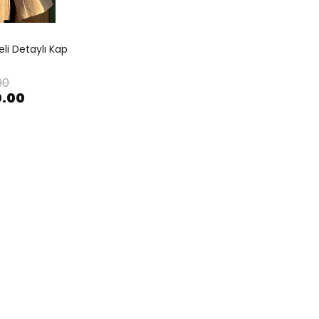
li Detaylı Kap
00
0.00