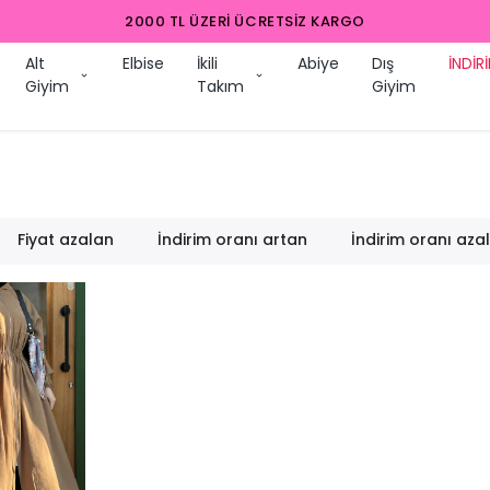
2000 TL ÜZERI ÜCRETSIZ KARGO
Alt
Elbise
İkili
Abiye
Dış
İNDİR
Giyim
Takım
Giyim
Fiyat azalan
İndirim oranı artan
İndirim oranı aza