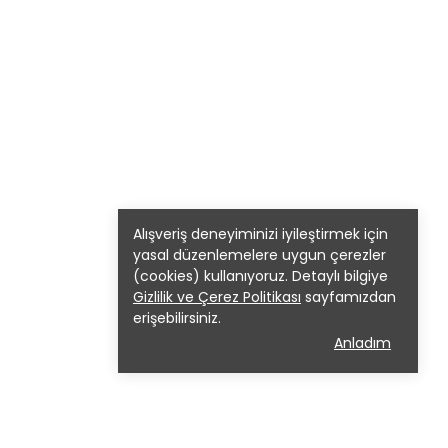
Alışveriş deneyiminizi iyileştirmek için
yasal düzenlemelere uygun çerezler
(cookies) kullanıyoruz. Detaylı bilgiye
Gizlilik ve Çerez Politikası
sayfamızdan
erişebilirsiniz.
Anladım