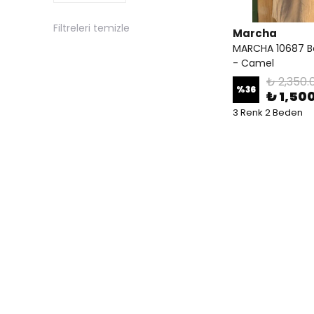
Filtreleri temizle
Marcha
MARCHA 10687 Be
- Camel
₺ 2,350.
%
36
₺ 1,50
3 Renk 2 Beden