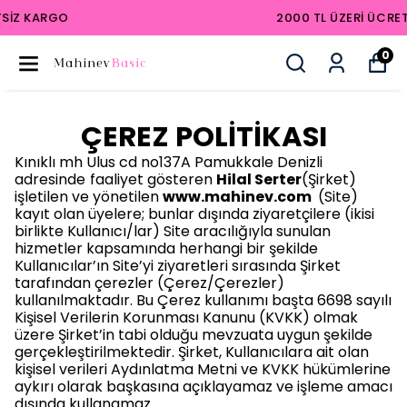
2000 TL ÜZERI ÜCRETSIZ KARGO
0
ÇEREZ POLİTİKASI
Kınıklı mh Ulus cd no137A Pamukkale Denizli
adresinde
faaliyet gösteren
Hilal Serter
(Şirket)
işletilen ve yönetilen
www.mahinev.com
(Site)
kayıt olan üyelere; bunlar dışında ziyaretçilere (ikisi
birlikte Kullanıcı/lar) Site aracılığıyla sunulan
hizmetler kapsamında herhangi bir şekilde
Kullanıcılar’ın Site’yi ziyaretleri sırasında Şirket
tarafından çerezler (Çerez/Çerezler)
kullanılmaktadır. Bu Çerez kullanımı başta 6698 sayılı
Kişisel Verilerin Korunması Kanunu (KVKK)
olmak
üzere Şirket’in tabi olduğu mevzuata uygun şekilde
gerçekleştirilmektedir. Şirket, Kullanıcılara ait olan
kişisel verileri Aydınlatma Metni
ve
KVKK
hükümlerine
aykırı olarak başkasına açıklayamaz ve işleme amacı
dışında kullanamaz.