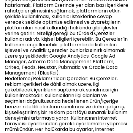
hatırlamak, Platform üzerinde yer alan bazı içeriklere
rahatça erişilmesini sağlamak, platformların etkin
şekilde kullanılması, Kullanıcı isteklerine cevap
verecek şekilde optimize edilmesi ve ziyaretçilerin
platformları nasıl kullandığı hakkında gibi işlevler
yerine getirir. Niteliği gereği bu türdeki Çerezler
kullanıcı adı vb. kişisel bilgileri içerebilir. Bu Çerezler’in
kullanımı engellenebilir. platformlarda kullanılan
İşlevsel ve Analitik Çerezler bunlarla sınırlı olmamak
üzere şu şekildedir: Google Analytics, Google Ad
Manager, Adform Data Management Platform,
Criteo, Teads, Neustar, Pubmatic ve Oracle Data
Management (BlueKai).
Hedefleme/Reklam/Ticari Çerezler: Bu Çerezler,
reklam içerikleri de dâhil olmak üzere, ilgi
çekebilecek içeriklerin saptanarak sunulması için
kullanılmaktadır. Kullanıcıların ilgi alanları ve
seçimleri doğrultusunda hedeflenen ürün/içeriğe
benzer nitelikli olanların sunulması ve daha gelişmiş,
kişiselleştirilmiş bir reklam portföyü sunarak kullanım
deneyimini artırmaya yarar. Kullanıcının internet
tarayıcısı ayarlarından gerekli ayarlamaları yapması
mümkündür. Her halükarda bu ayarlar, internet