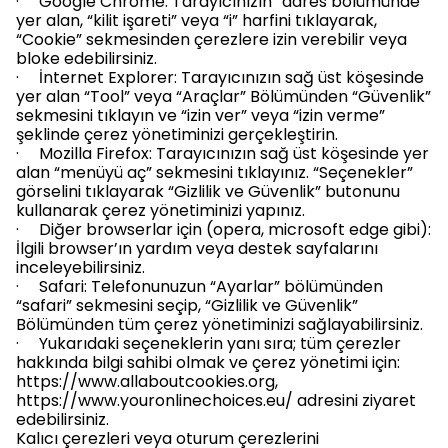
· Google Chrome: Tarayıcınızın “adres bölümünde”
yer alan, “kilit işareti” veya “i” harfini tıklayarak,
“Cookie” sekmesinden çerezlere izin verebilir veya
bloke edebilirsiniz.
· İnternet Explorer: Tarayıcınızın sağ üst köşesinde
yer alan “Tool” veya “Araçlar” Bölümünden “Güvenlik”
sekmesini tıklayın ve “izin ver” veya “izin verme”
şeklinde çerez yönetiminizi gerçekleştirin.
· Mozilla Firefox: Tarayıcınızın sağ üst köşesinde yer
alan “menüyü aç” sekmesini tıklayınız. “Seçenekler”
görselini tıklayarak “Gizlilik ve Güvenlik” butonunu
kullanarak çerez yönetiminizi yapınız.
· Diğer browserlar için (opera, microsoft edge gibi):
İlgili browser’ın yardım veya destek sayfalarını
inceleyebilirsiniz.
· Safari: Telefonunuzun “Ayarlar” bölümünden
“safari” sekmesini seçip, “Gizlilik ve Güvenlik”
Bölümünden tüm çerez yönetiminizi sağlayabilirsiniz.
· Yukarıdaki seçeneklerin yanı sıra; tüm çerezler
hakkında bilgi sahibi olmak ve çerez yönetimi için:
https://www.allaboutcookies.org,
https://www.youronlinechoices.eu/ adresini ziyaret
edebilirsiniz.
Kalıcı çerezleri veya oturum çerezlerini