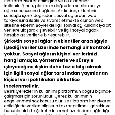
Platform ziyaret edildiğine ve bu eklentiler
kullanıldığında, platform doğrudan seçilen sosyal
ağın sunucusuna bağlanır. Ardından, eklentinin
sunduğu içerik doğrudan sosyal ağlardan web
tarayıcısına iletilir ve ziyaret etmekte olunan web
sitesine eklenir. Böylelikle ilgili sosyal ağ kullanıcıya ait
verilere ulaşarak işleyebilir ve ilgili sosyal ağdaki
hesaba ait verilerle birleştirebilir.
Şirketin sosyal ağların eklentiler aracılığıyla
işlediği veriler üzerinde herhangi bir kontrolü
yoktur. Sosyal ağların kişisel verilerinizi
hangi amaçla, yöntemlerle ve süreyle
işleyeceğine ilişkin daha fazla bilgi almak
için ilgili sosyal ağlar tarafından yayınlanan
kişisel veri politikaları dikkatlice
incelenmelidir.
Belirli Çerezler’in kullanımı platformun doğru biçimde
çalışması için zorunludur. Çerez kullanımının
engellenmesi söz konusu olur ise Platform her ziyaret
edildiğinde verilen bilgilerin tekrar girilmesi gerekir ve
bununla birlikte Şirketin internet üzerinden sağladığı