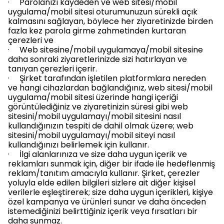
· Parolanızı kaydeden ve web sitesi/mobil
uygulama/mobil sitesi oturumunuzun sürekli açık
kalmasını sağlayan, böylece her ziyaretinizde birden
fazla kez parola girme zahmetinden kurtaran
çerezleri ve
· Web sitesine/mobil uygulamaya/mobil sitesine
daha sonraki ziyaretlerinizde sizi hatırlayan ve
tanıyan çerezleri içerir.
· Şirket tarafından işletilen platformlara nereden
ve hangi cihazlardan bağlandığınız, web sitesi/mobil
uygulama/mobil sitesi üzerinde hangi içeriği
görüntülediğiniz ve ziyaretinizin süresi gibi web
sitesini/mobil uygulamayı/mobil sitesini nasıl
kullandığınızın tespiti de dahil olmak üzere; web
sitesini/mobil uygulamayı/mobil siteyi nasıl
kullandığınızı belirlemek için kullanır.
· İlgi alanlarınıza ve size daha uygun içerik ve
reklamları sunmak için, diğer bir ifade ile hedeflenmiş
reklam/tanıtım amacıyla kullanır. Şirket, çerezler
yoluyla elde edilen bilgileri sizlere ait diğer kişisel
verilerle eşleştirerek; size daha uygun içerikleri, kişiye
özel kampanya ve ürünleri sunar ve daha önceden
istemediğinizi belirttiğiniz içerik veya fırsatları bir
daha sunmaz.