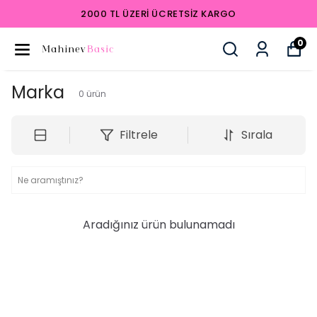
2000 TL ÜZERI ÜCRETSIZ KARGO
0
Marka
0
ürün
Filtrele
Sırala
Aradığınız ürün bulunamadı