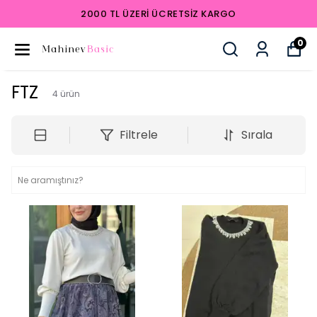
2000 TL ÜZERI ÜCRETSIZ KARGO
0
FTZ
4
ürün
Filtrele
Sırala