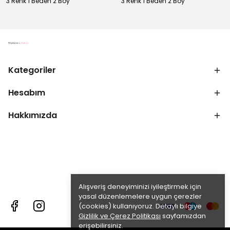
3 Renk 1 Beden 2 Boy
3 Renk 1 Beden 2 Boy
Kategoriler
Hesabım
Hakkımızda
Alışveriş deneyiminizi iyileştirmek için
yasal düzenlemelere uygun çerezler
(cookies) kullanıyoruz. Detaylı bilgiye
Gizlilik ve Çerez Politikası
sayfamızdan
erişebilirsiniz.