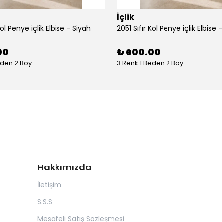
İçlik
Kol Penye içlik Elbise - Siyah
2051 Sıfır Kol Penye içlik Elbise 
00
₺ 600.00
eden 2 Boy
3 Renk 1 Beden 2 Boy
Hakkımızda
İletişim
S.S.S
Mesafeli Satış Sözleşmesi