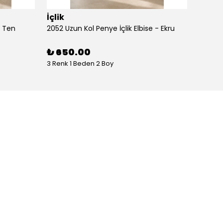
İçlik
İçlik
- Ten
2052 Uzun Kol Penye İçlik Elbise - Ekru
2052 Uz
₺ 650.00
₺ 65
3 Renk 1 Beden 2 Boy
3 Renk 