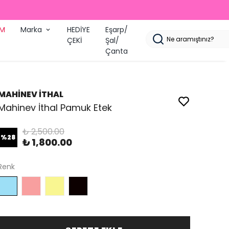
İM
Marka
HEDİYE
Eşarp/
ÇEKİ
Şal/
Çanta
MAHİNEV İTHAL
Mahinev İthal Pamuk Etek
₺ 2,500.00
%
28
₺ 1,800.00
Renk