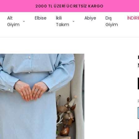
2000 TL ÜZERI ÜCRETSIZ KARGO
Alt
Elbise
İkili
Abiye
Dış
İNDİR
Giyim
Takım
Giyim