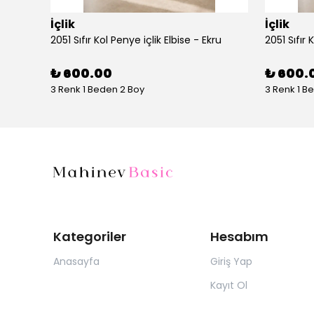
İçlik
İçlik
AYŞE AKAY 1014 UZUN KOLLU PENYE - Vizon
2051 Sıfır Kol Penye içlik Elbise - Ekru
2051 Sıfır 
₺ 600.00
₺ 600.
3 Renk 1 Beden 2 Boy
3 Renk 1 B
Kategoriler
Hesabım
Anasayfa
Giriş Yap
Kayıt Ol