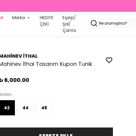
İM
Marka
HEDİYE
Eşarp/
ÇEKİ
Şal/
Çanta
MAHİNEV İTHAL
Mahinev İthal Tasarım Kupon Tunik
₺ 6,000.00
Beden
42
44
46
SEPETE EKLE