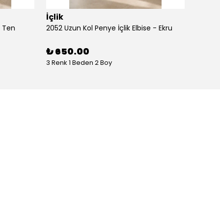
İçlik
İçlik
- Ten
2052 Uzun Kol Penye İçlik Elbise - Ekru
2052 Uz
₺ 650.00
₺ 65
3 Renk 1 Beden 2 Boy
3 Renk 