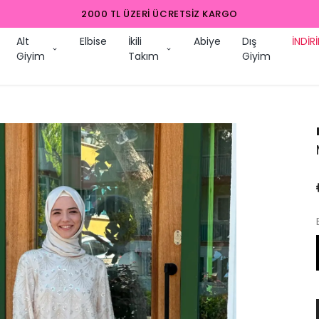
2000 TL ÜZERI ÜCRETSIZ KARGO
Alt
Elbise
İkili
Abiye
Dış
İNDİR
Giyim
Takım
Giyim