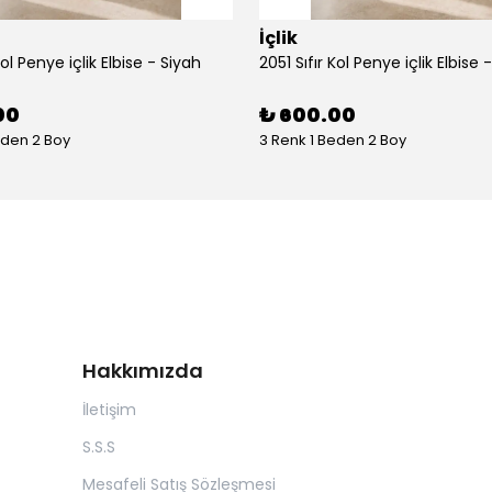
İçlik
Kol Penye içlik Elbise - Siyah
2051 Sıfır Kol Penye içlik Elbise 
00
₺ 600.00
eden 2 Boy
3 Renk 1 Beden 2 Boy
Hakkımızda
İletişim
S.S.S
Mesafeli Satış Sözleşmesi