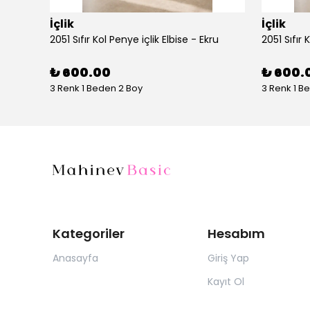
İçlik
İçlik
2051 Sıfır Kol Penye içlik Elbise - Ekru
2051 Sıfır 
₺ 600.00
₺ 600.
3 Renk 1 Beden 2 Boy
3 Renk 1 B
Kategoriler
Hesabım
Anasayfa
Giriş Yap
Kayıt Ol