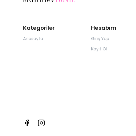
Kategoriler
Hesabım
Anasayfa
Giriş Yap
Kayıt Ol