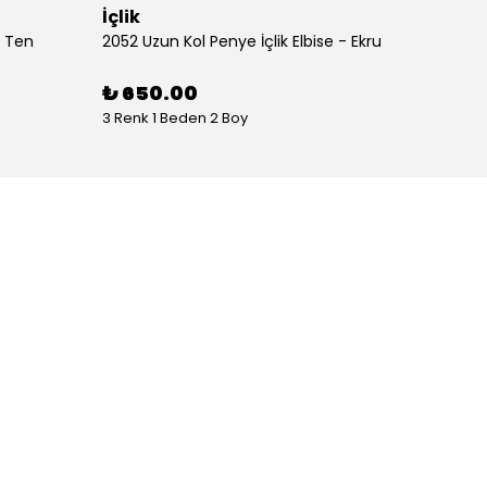
İçlik
İçlik
- Ten
2052 Uzun Kol Penye İçlik Elbise - Ekru
2052 Uz
₺ 650.00
₺ 65
3 Renk 1 Beden 2 Boy
3 Renk 