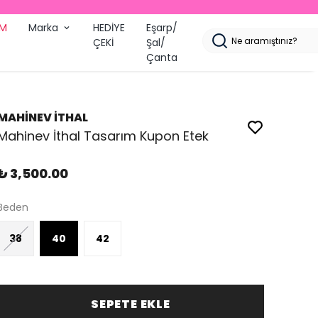
İM
Marka
HEDİYE
Eşarp/
ÇEKİ
Şal/
Çanta
MAHİNEV İTHAL
Mahinev İthal Tasarım Kupon Etek
₺ 3,500.00
Beden
38
40
42
SEPETE EKLE