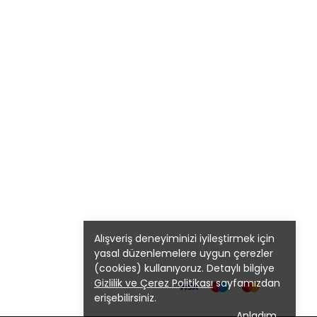
Alışveriş deneyiminizi iyileştirmek için
yasal düzenlemelere uygun çerezler
(cookies) kullanıyoruz. Detaylı bilgiye
Gizlilik ve Çerez Politikası
sayfamızdan
erişebilirsiniz.
Anladım