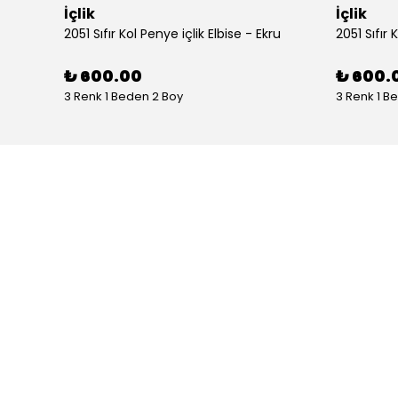
İçlik
İçlik
2051 Sıfır Kol Penye içlik Elbise - Ekru
2051 Sıfır 
₺ 600.00
₺ 600.
3 Renk 1 Beden 2 Boy
3 Renk 1 B