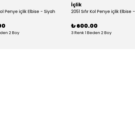
İçlik
Kol Penye içlik Elbise - Siyah
2051 Sıfır Kol Penye içlik Elbise 
00
₺ 600.00
eden 2 Boy
3 Renk 1 Beden 2 Boy