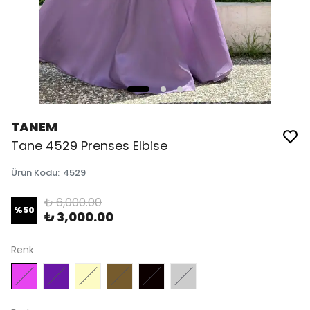
TANEM
Tane 4529 Prenses Elbise
Ürün Kodu
:
4529
₺ 6,000.00
%
50
₺ 3,000.00
Renk