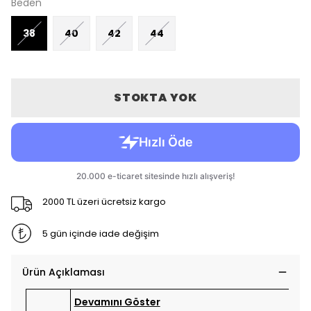
Beden
38
40
42
44
STOKTA YOK
2000 TL üzeri ücretsiz kargo
5 gün içinde iade değişim
Ürün Açıklaması
Devamını Göster