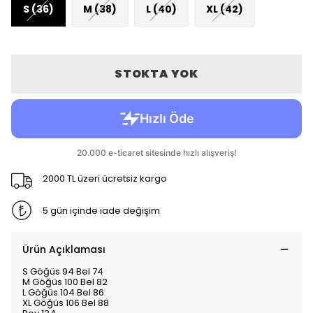
S (36)
M (38)
L (40)
XL (42)
STOKTA YOK
2000 TL üzeri ücretsiz kargo
5 gün içinde iade değişim
Ürün Açıklaması
S Göğüs 94 Bel 74
M Göğüs 100 Bel 82
L Göğüs 104 Bel 86
XL Göğüs 106 Bel 88