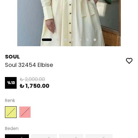
SOUL
Soul 32454 Elbise
₺ 2,000.00
%
13
₺ 1,750.00
Renk
Beden