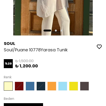
SOUL
Soul/Puane 10778Yarasa Tunik
₺ 1,500.00
%
20
₺ 1,200.00
Renk
Beden