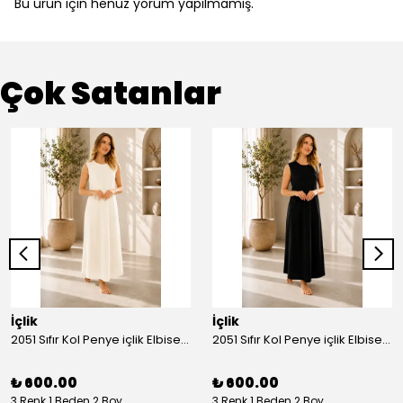
Bu ürün için henüz yorum yapılmamış.
Çok Satanlar
İçlik
İçlik
2051 Sıfır Kol Penye içlik Elbise - Ekru
2051 Sıfır Kol Penye içlik Elbise - Siyah
₺ 600.00
₺ 600.00
3 Renk 1 Beden 2 Boy
3 Renk 1 Beden 2 Boy