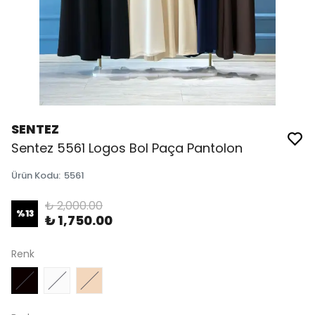
SENTEZ
Sentez 5561 Logos Bol Paça Pantolon
Ürün Kodu
:
5561
₺ 2,000.00
%
13
₺ 1,750.00
Renk