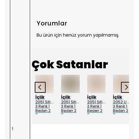
Yorumlar
Bu ürün için henüz yorum yapılmamış.
Çok Satanlar
Ayşe Akay
İçlik
İçlik
İçlik
İçlik
AYŞE AKAY 1016 ÖNÜ KUPRA OYSHO ETEKLİ TAKIM
2051 Sıfır Kol Penye içlik Elbise - Ekru
2051 Sıfır Kol Penye içlik Elbise - Siyah
2051 Sıfır Kol Penye içlik Elbise - Ten
2052 Uzun Kol Penye İçlik Elbise - Ekru
3 Renk 4
3 Renk 1
3 Renk 1
3 Renk 1
3 Renk 1
Beden
Beden 2
Beden 2
Beden 2
Beden 2
Boy
Boy
Boy
Boy
1