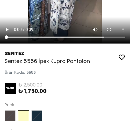
SENTEZ
Sentez 5556 İpek Kupra Pantolon
Ürün Kodu
:
5556
₺ 2,500.00
%
30
₺ 1,750.00
Renk