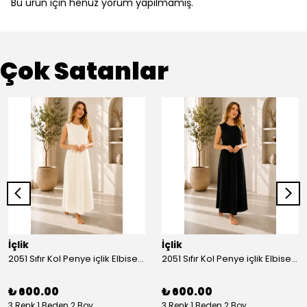
Bu ürün için henüz yorum yapılmamış.
Çok Satanlar
İçlik
İçlik
2051 Sıfır Kol Penye içlik Elbise - Ekru
2051 Sıfır Kol Penye içlik Elbise - Siyah
₺ 600.00
₺ 600.00
3 Renk 1 Beden 2 Boy
3 Renk 1 Beden 2 Boy