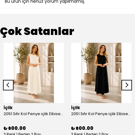
Bu ürün için henüz yorum yapılmamış.
Çok Satanlar
İçlik
İçlik
2051 Sıfır Kol Penye içlik Elbise - Ekru
2051 Sıfır Kol Penye içlik Elbise - Siyah
₺ 600.00
₺ 600.00
3 Renk 1 Beden 2 Boy
3 Renk 1 Beden 2 Boy