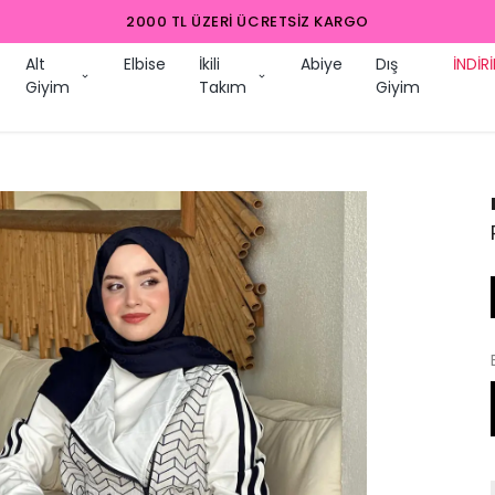
2000 TL ÜZERI ÜCRETSIZ KARGO
Alt
Elbise
İkili
Abiye
Dış
İNDİR
Giyim
Takım
Giyim