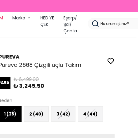
İM
Marka
HEDİYE
Eşarp/
ÇEKİ
Şal/
Çanta
PUREVA
Pureva 2668 Çizgili üçlü Takım
₺ 6,499.00
%
50
₺ 3,249.50
Beden
1 (38)
2 (40)
3 (42)
4 (44)