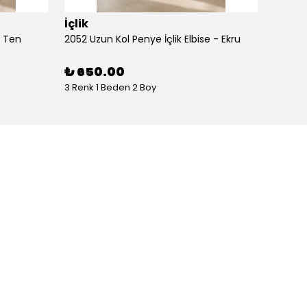
İçlik
İçlik
- Ten
2052 Uzun Kol Penye İçlik Elbise - Ekru
2052 Uz
₺ 650.00
₺ 65
3 Renk 1 Beden 2 Boy
3 Renk 