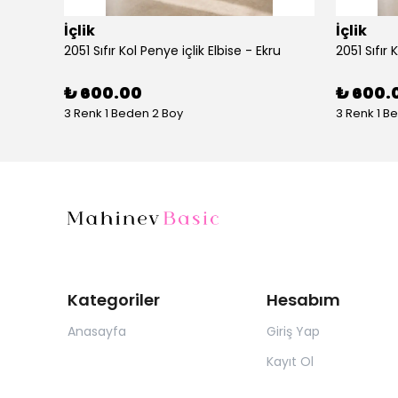
İçlik
İçlik
AYŞE AKAY 1014 UZUN KOLLU PENYE - Vizon
2051 Sıfır Kol Penye içlik Elbise - Ekru
2051 Sıfır 
₺ 600.00
₺ 600.
3 Renk 1 Beden 2 Boy
3 Renk 1 B
Kategoriler
Hesabım
Anasayfa
Giriş Yap
Kayıt Ol