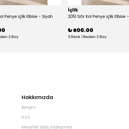
İçlik
Kol Penye içlik Elbise - Siyah
2051 Sıfır Kol Penye içlik Elbise 
00
₺ 600.00
eden 2 Boy
3 Renk 1 Beden 2 Boy
Hakkımızda
İletişim
S.S.S
Mesafeli Satış Sözleşmesi