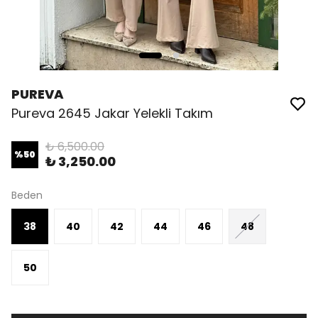
PUREVA
Pureva 2645 Jakar Yelekli Takım
₺ 6,500.00
%
50
₺ 3,250.00
Beden
38
40
42
44
46
48
50