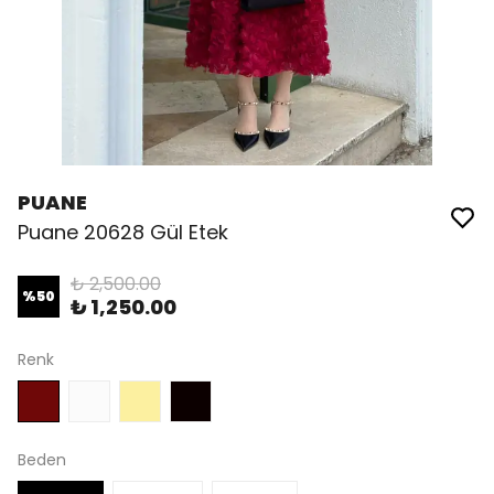
PUANE
Puane 20628 Gül Etek
₺ 2,500.00
%
50
₺ 1,250.00
Renk
Beden