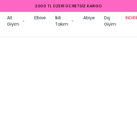
2000 TL ÜZERI ÜCRETSIZ KARGO
Alt
Elbise
İkili
Abiye
Dış
İNDİR
Giyim
Takım
Giyim