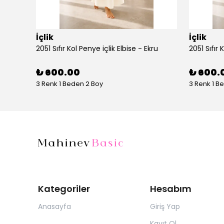
İçlik
İçlik
2051 Sıfır Kol Penye içlik Elbise - Ekru
2051 Sıfır 
₺ 600.00
₺ 600.
3 Renk 1 Beden 2 Boy
3 Renk 1 B
Kategoriler
Hesabım
Anasayfa
Giriş Yap
Kayıt Ol