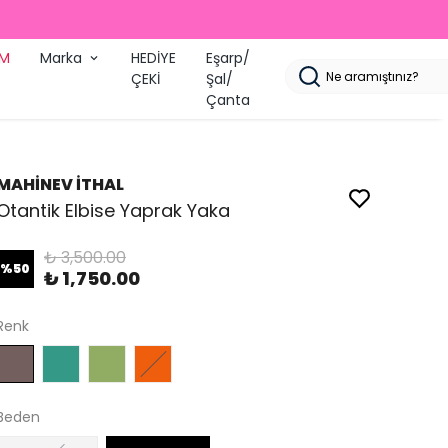
İM
Marka
HEDİYE
Eşarp/
ÇEKİ
Şal/
Çanta
MAHİNEV İTHAL
Otantik Elbise Yaprak Yaka
₺ 3,500.00
%
50
₺ 1,750.00
Renk
Beden