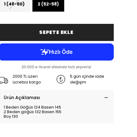
1 (46-50)
2 (52-58)
SEPETE EKLE
2000 TL üzeri
5 gün içinde iade
ücretsiz kargo
değişim
Ürün Açıklaması
1 Beden Göğüs 124 Basen 145
2 Beden göğüs 132 Basen 155
Boy 130