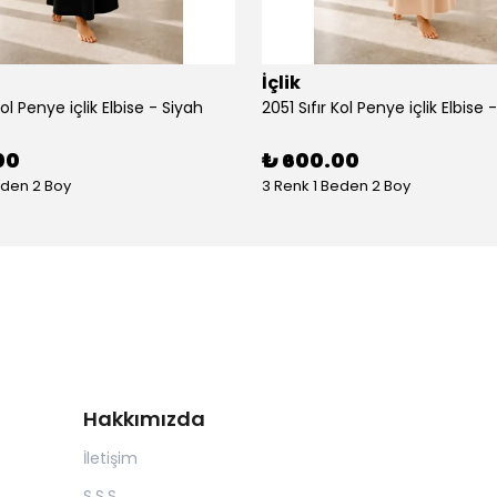
İçlik
Kol Penye içlik Elbise - Siyah
2051 Sıfır Kol Penye içlik Elbise 
00
₺ 600.00
eden 2 Boy
3 Renk 1 Beden 2 Boy
Hakkımızda
İletişim
S.S.S