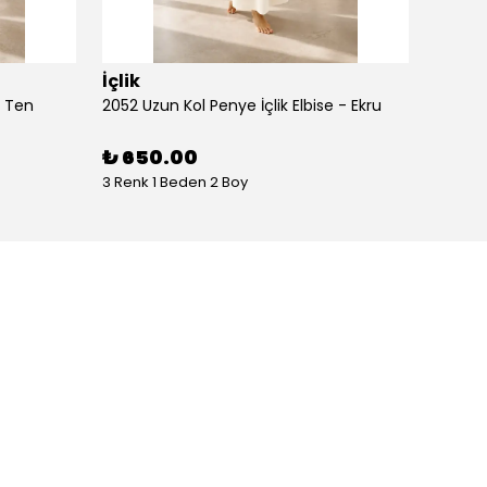
İçlik
İçlik
- Ten
2052 Uzun Kol Penye İçlik Elbise - Ekru
2052 Uz
₺ 650.00
₺ 65
3 Renk 1 Beden 2 Boy
3 Renk 