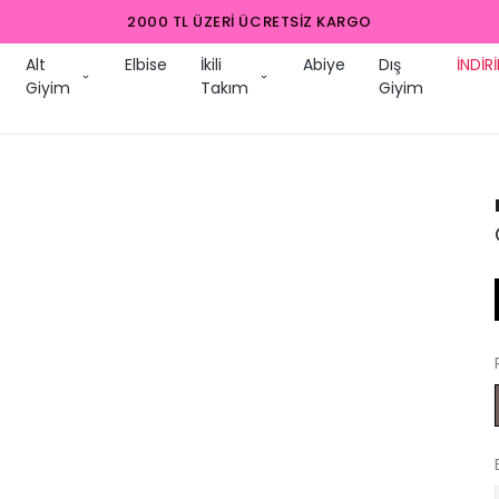
2000 TL ÜZERI ÜCRETSIZ KARGO
Alt
Elbise
İkili
Abiye
Dış
İNDİR
Giyim
Takım
Giyim