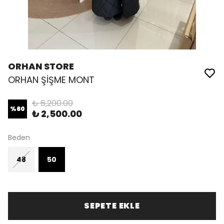
ORHAN STORE
ORHAN ŞİŞME MONT
₺ 6,200.00
%
60
₺ 2,500.00
Beden
48
50
SEPETE EKLE