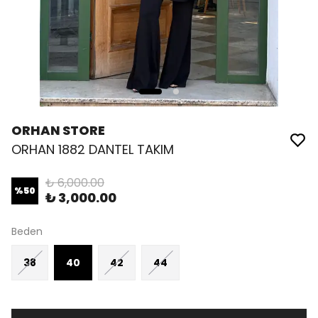
ORHAN STORE
ORHAN 1882 DANTEL TAKIM
₺ 6,000.00
%
50
₺ 3,000.00
Beden
38
40
42
44