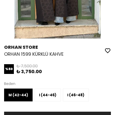
ORHAN STORE
ORHAN 1599 KÜRKLÜ KAHVE
₺ 7,500.00
%
50
₺ 3,750.00
Beden
M (42-44)
l (44-46)
l (46-48)