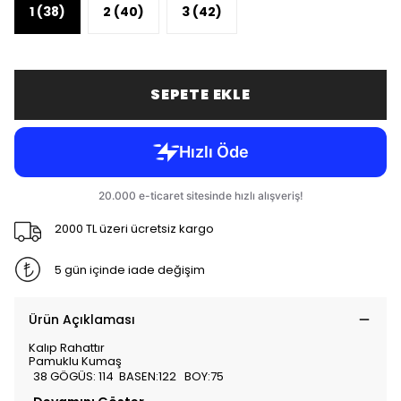
1 (38)
2 (40)
3 (42)
SEPETE EKLE
2000 TL üzeri ücretsiz kargo
5 gün içinde iade değişim
Ürün Açıklaması
Kalıp Rahattır
Pamuklu Kumaş
38 GÖGÜS: 114 BASEN:122 BOY:75