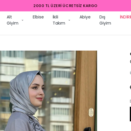
2000 TL ÜZERI ÜCRETSIZ KARGO
Alt
Elbise
İkili
Abiye
Dış
İNDİR
Giyim
Takım
Giyim