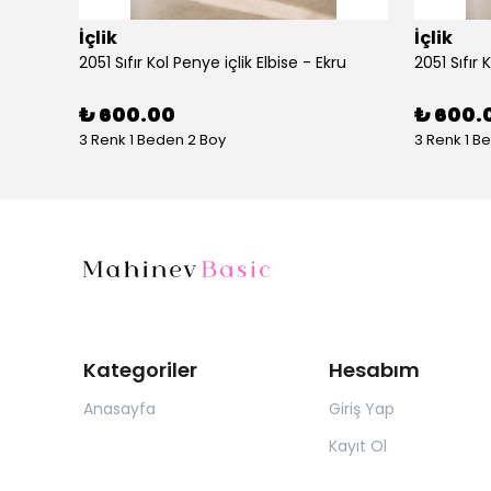
İçlik
İçlik
2051 Sıfır Kol Penye içlik Elbise - Ekru
2051 Sıfır 
₺ 600.00
₺ 600.
3 Renk 1 Beden 2 Boy
3 Renk 1 B
Kategoriler
Hesabım
Anasayfa
Giriş Yap
Kayıt Ol