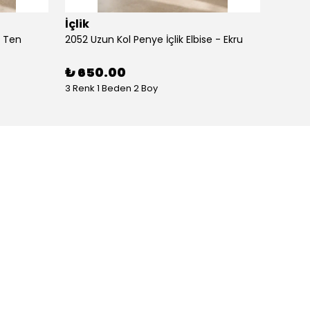
İçlik
İçlik
- Ten
2052 Uzun Kol Penye İçlik Elbise - Ekru
2052 Uz
₺ 650.00
₺ 65
3 Renk 1 Beden 2 Boy
3 Renk 