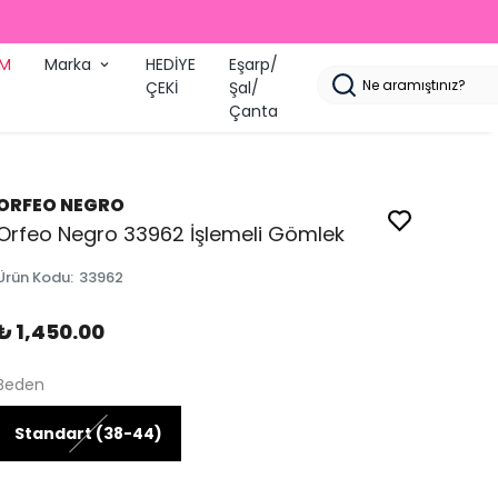
İM
Marka
HEDİYE
Eşarp/
ÇEKİ
Şal/
Çanta
ORFEO NEGRO
Orfeo Negro 33962 İşlemeli Gömlek
Ürün Kodu
:
33962
₺ 1,450.00
Beden
Standart (38-44)