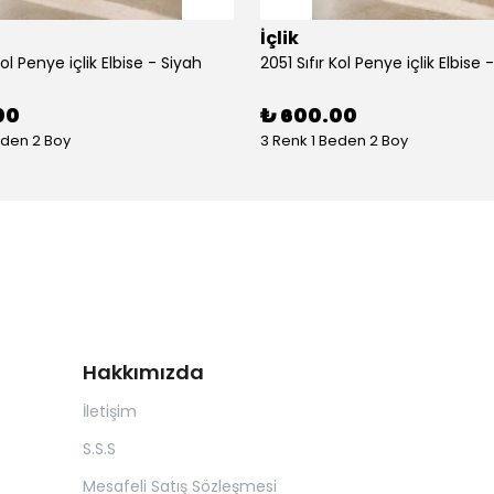
İçlik
Kol Penye içlik Elbise - Siyah
2051 Sıfır Kol Penye içlik Elbise 
00
₺ 600.00
eden 2 Boy
3 Renk 1 Beden 2 Boy
Hakkımızda
İletişim
S.S.S
Mesafeli Satış Sözleşmesi