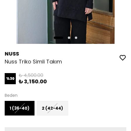
NUSS
Nuss Triko Simli Takım
₺ 4,500.00
%
30
₺ 3,150.00
Beden
1 (36-40)
2 (42-44)