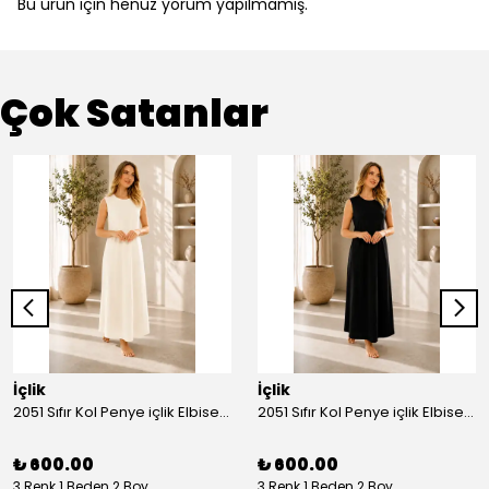
Bu ürün için henüz yorum yapılmamış.
Çok Satanlar
İçlik
İçlik
2051 Sıfır Kol Penye içlik Elbise - Ekru
2051 Sıfır Kol Penye içlik Elbise - Siyah
₺ 600.00
₺ 600.00
3 Renk 1 Beden 2 Boy
3 Renk 1 Beden 2 Boy