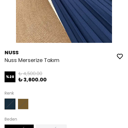
NUSS
Nuss Merserize Takım
₺ 4,500.00
%
20
₺ 3,600.00
Renk
Beden