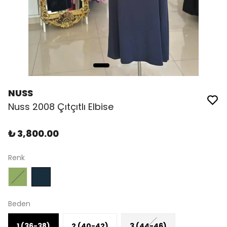
NUSS
Nuss 2008 Çıtçıtlı Elbise
₺ 3,800.00
Renk
Beden
1 (36-38)
2 (40-42)
3 (44-46)