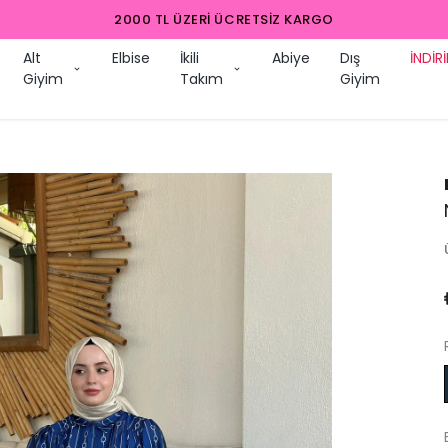
2000 TL ÜZERI ÜCRETSIZ KARGO
Alt
Elbise
İkili
Abiye
Dış
İNDİR
Giyim
Takım
Giyim