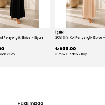
İçlik
Kol Penye içlik Elbise - Siyah
2051 Sıfır Kol Penye içlik Elbise 
00
₺ 600.00
eden 2 Boy
3 Renk 1 Beden 2 Boy
Hakkımızda