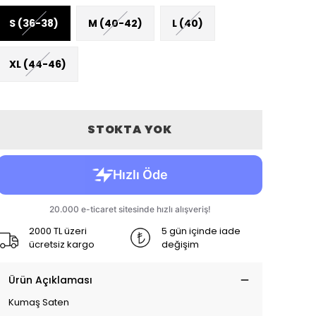
S (36-38)
M (40-42)
L (40)
XL (44-46)
STOKTA YOK
2000 TL üzeri
5 gün içinde iade
ücretsiz kargo
değişim
Ürün Açıklaması
Kumaş Saten