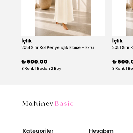
İçlik
İçlik
AYŞE AKAY 1014 UZUN KOLLU PENYE - Vizon
2051 Sıfır Kol Penye içlik Elbise - Ekru
2051 Sıfır 
₺ 600.00
₺ 600.
3 Renk 1 Beden 2 Boy
3 Renk 1 B
Kategoriler
Hesabım