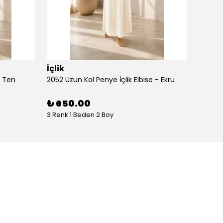
İçlik
İçlik
- Ten
2052 Uzun Kol Penye İçlik Elbise - Ekru
2052 Uz
₺ 650.00
₺ 65
3 Renk 1 Beden 2 Boy
3 Renk 