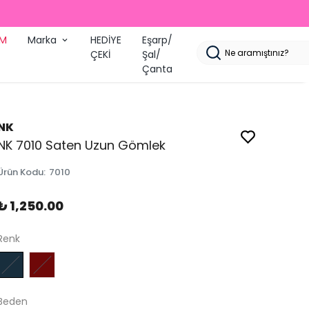
İM
Marka
HEDİYE
Eşarp/
ÇEKİ
Şal/
Çanta
NK
NK 7010 Saten Uzun Gömlek
Ürün Kodu
:
7010
₺ 1,250.00
Renk
Beden