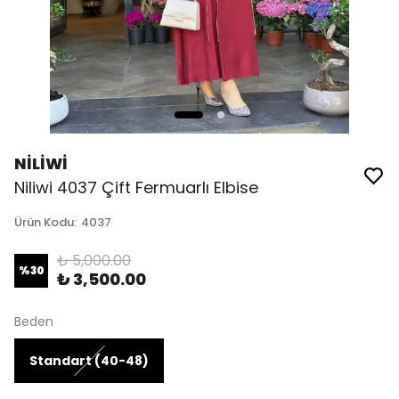
NİLİWİ
Niliwi 4037 Çift Fermuarlı Elbise
Ürün Kodu
:
4037
₺ 5,000.00
%
30
₺ 3,500.00
Beden
Standart (40-48)