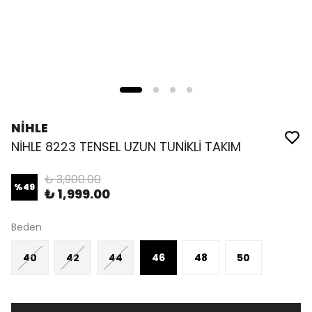
NİHLE
NİHLE 8223 TENSEL UZUN TUNİKLİ TAKIM
₺ 3,900.00
%
49
₺ 1,999.00
Beden
40
42
44
46
48
50