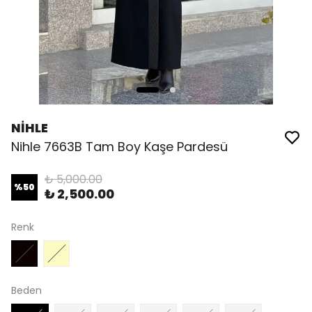
NİHLE
Nihle 7663B Tam Boy Kaşe Pardesü
₺ 5,000.00
%
50
₺ 2,500.00
Renk
Beden