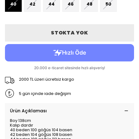
40
42
44
46
48
50
STOKTA YOK
2000 TL üzeri ücretsiz kargo
5 gün içinde iade değişim
Ürün Açıklaması
Boy 138cm
Kalıp dardır
40 beden 100 göğüs 104 basen
42 beden 104 göğüs 108 basen