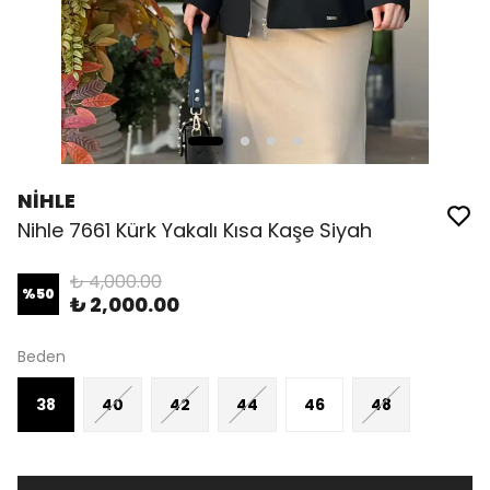
NİHLE
Nihle 7661 Kürk Yakalı Kısa Kaşe Siyah
₺ 4,000.00
%
50
₺ 2,000.00
Beden
38
40
42
44
46
48