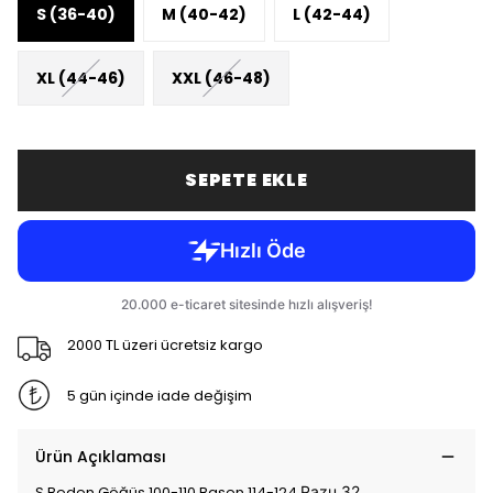
S (36-40)
M (40-42)
L (42-44)
XL (44-46)
XXL (46-48)
SEPETE EKLE
2000 TL üzeri ücretsiz kargo
5 gün içinde iade değişim
Ürün Açıklaması
S Beden Göğüs 100-110 Basen 114-124
Pazu 32