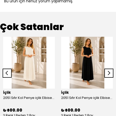
Bu ürün için henüz yorum yapılmamış.
Çok Satanlar
İçlik
İçlik
2051 Sıfır Kol Penye içlik Elbise - Ekru
2051 Sıfır Kol Penye içlik Elbise - Siyah
₺ 600.00
₺ 600.00
3 Renk 1 Beden 2 Boy
3 Renk 1 Beden 2 Boy