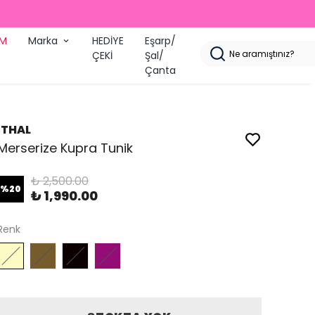
İM
Marka
HEDİYE
Eşarp/
ÇEKİ
Şal/
Çanta
İTHAL
Merserize Kupra Tunik
₺ 2,500.00
%
20
₺ 1,990.00
Renk