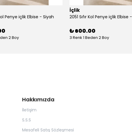
İçlik
Kol Penye içlik Elbise - Siyah
2051 Sıfır Kol Penye içlik Elbise 
00
₺ 600.00
eden 2 Boy
3 Renk 1 Beden 2 Boy
Hakkımızda
İletişim
S.S.S
Mesafeli Satış Sözleşmesi