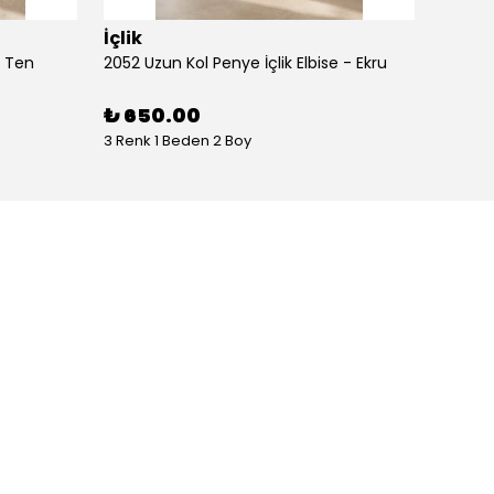
İçlik
İçlik
- Ten
2052 Uzun Kol Penye İçlik Elbise - Ekru
2052 Uz
₺ 650.00
₺ 65
3 Renk 1 Beden 2 Boy
3 Renk 