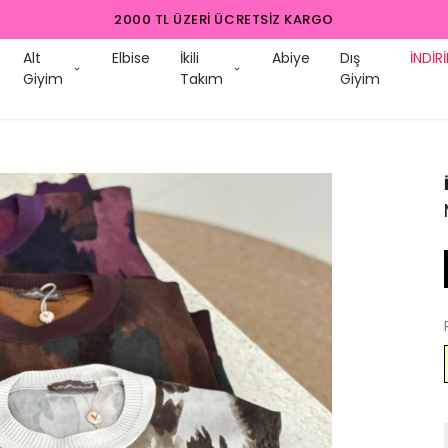
KARGO
Alt
Elbise
İkili
Abiye
Dış
İNDİR
Giyim
Takım
Giyim