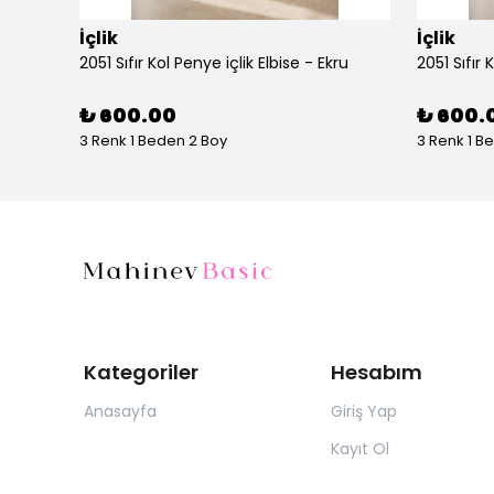
İçlik
İçlik
AYŞE AKAY 1014 UZUN KOLLU PENYE - Vizon
2051 Sıfır Kol Penye içlik Elbise - Ekru
2051 Sıfır 
₺ 600.00
₺ 600.
3 Renk 1 Beden 2 Boy
3 Renk 1 B
Kategoriler
Hesabım
Anasayfa
Giriş Yap
Kayıt Ol