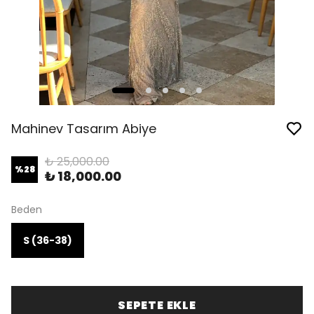
Mahinev Tasarım Abiye
₺ 25,000.00
%
28
₺ 18,000.00
Beden
S (36-38)
SEPETE EKLE