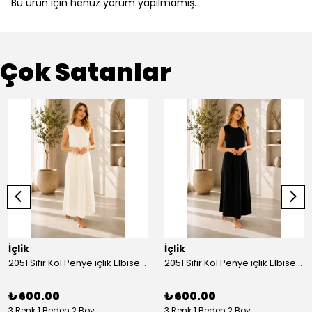
Bu ürün için henüz yorum yapılmamış.
Çok Satanlar
İçlik
İçlik
2051 Sıfır Kol Penye içlik Elbise - Ekru
2051 Sıfır Kol Penye içlik Elbise - Siyah
₺ 600.00
₺ 600.00
3 Renk 1 Beden 2 Boy
3 Renk 1 Beden 2 Boy