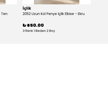
İçlik
İçlik
- Ten
2052 Uzun Kol Penye İçlik Elbise - Ekru
2052 Uz
₺ 650.00
₺ 65
3 Renk 1 Beden 2 Boy
3 Renk 