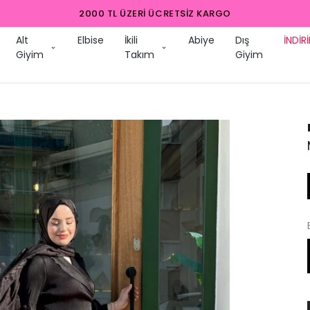
2000 TL ÜZERI ÜCRETSIZ KARGO
Alt
Elbise
İkili
Abiye
Dış
İNDİR
Giyim
Takım
Giyim