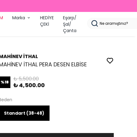
İM
Marka
HEDİYE
Eşarp/
ÇEKİ
Şal/
Çanta
MAHİNEV İTHAL
MAHİNEV İTHAL PERA DESEN ELBİSE
₺ 5,500.00
%
18
₺ 4,500.00
Beden
Standart (38-48)