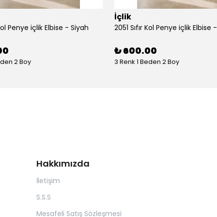
İçlik
Kol Penye içlik Elbise - Siyah
2051 Sıfır Kol Penye içlik Elbise 
00
₺ 600.00
eden 2 Boy
3 Renk 1 Beden 2 Boy
Hakkımızda
İletişim
S.S.S
Mesafeli Satış Sözleşmesi