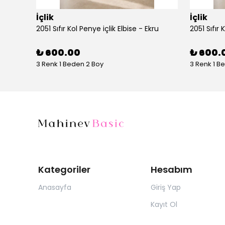
İçlik
İçlik
AYŞE AKAY 1014 UZUN KOLLU PENYE - Vizon
2051 Sıfır Kol Penye içlik Elbise - Ekru
2051 Sıfır 
₺ 600.00
₺ 600.
3 Renk 1 Beden 2 Boy
3 Renk 1 B
Kategoriler
Hesabım
Anasayfa
Giriş Yap
Kayıt Ol