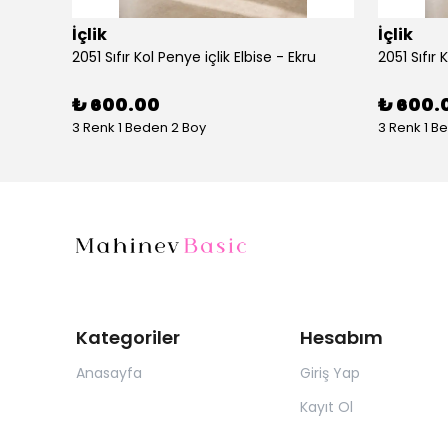
İçlik
İçlik
2051 Sıfır Kol Penye içlik Elbise - Ekru
2051 Sıfır 
₺ 600.00
₺ 600.
3 Renk 1 Beden 2 Boy
3 Renk 1 B
Kategoriler
Hesabım
Anasayfa
Giriş Yap
Kayıt Ol