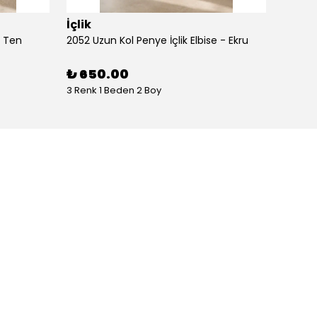
İçlik
İçlik
- Ten
2052 Uzun Kol Penye İçlik Elbise - Ekru
2052 Uz
₺ 650.00
₺ 65
3 Renk 1 Beden 2 Boy
3 Renk 