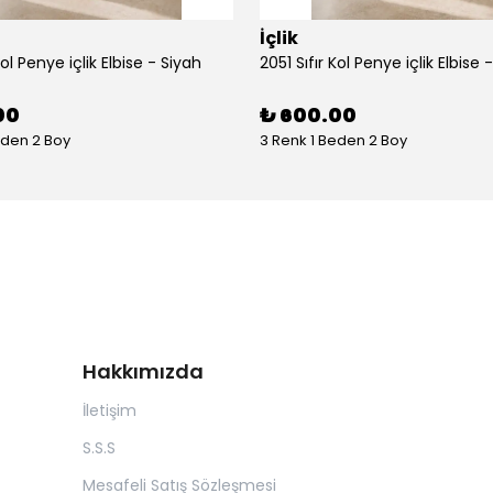
İçlik
Kol Penye içlik Elbise - Siyah
2051 Sıfır Kol Penye içlik Elbise 
00
₺ 600.00
eden 2 Boy
3 Renk 1 Beden 2 Boy
Hakkımızda
İletişim
S.S.S
Mesafeli Satış Sözleşmesi