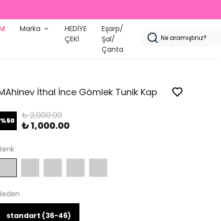
2000 TL ÜZERI ÜCRETSIZ KARGO
İM
Marka
HEDİYE
Eşarp/
ÇEKİ
Şal/
Çanta
MAhinev İthal İnce Gömlek Tunik Kap
₺ 2,000.00
%
50
₺ 1,000.00
Renk
Beden
standart (36-46)