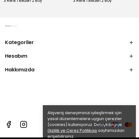
3 Renk 1 Beden 2 Boy
3 Renk 1 Beden 2 Boy
Kategoriler
Hesabım
Hakkımızda
Alışveriş deneyiminizi iyileştirmek için
yasal düzenlemelere uygun çerezler
(cookies) kullanıyoruz. Detaylı bilgiye
Gizlilik ve Çerez Politikası
sayfamızdan
erişebilirsiniz.