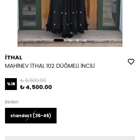
İTHAL
MAHİNEV İTHAL 102 DÜĞMELİ İNCİLİ
₺ 5,500.00
%
18
₺ 4,500.00
Beden
standart (36-46)