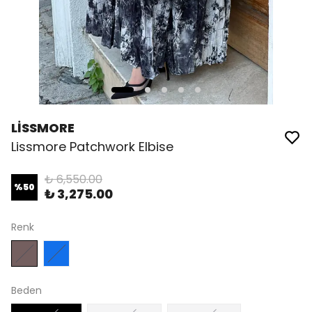
LİSSMORE
Lissmore Patchwork Elbise
₺ 6,550.00
%
50
₺ 3,275.00
Renk
Beden