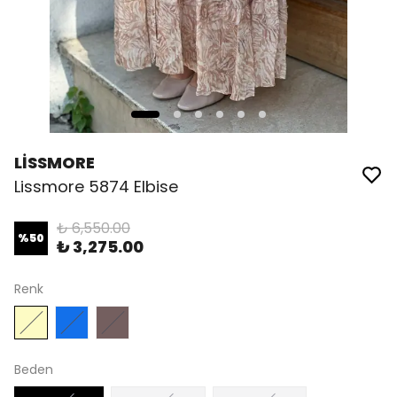
LİSSMORE
Lissmore 5874 Elbise
₺ 6,550.00
%
50
₺ 3,275.00
Renk
Beden